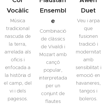
Vocàlic
Ensembl
Duet
e
Música
Veu i arpa
tradicional
que
Combinació
nascuda de
fusionen
de clàssics
la terra,
tradició i
de Vivaldi i
arrelada als
modernitat
Mozart amb
oficis i
amb
cançó
enfocada a
sensibilitat i
popular,
la
història
d
emoció en
interpretada
el camp, del
havaneres,
per un
vi i dels
tangos i
conjunt de
pagesos.
boleros.
flautes