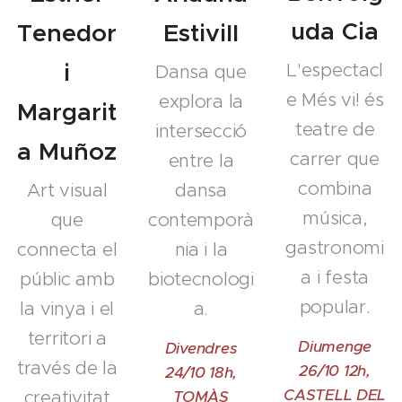
uda Cia
Tenedor
Estivill
i
L'espectacl
Dansa que
e Més vi! és
explora la
Margarit
teatre de
intersecció
a Muñoz
carrer que
entre la
combina
Art visual
dansa
música,
que
contemporà
gastronomi
connecta el
nia i la
a i festa
públic amb
biotecnologi
popular.
la vinya i el
a.
territori a
Diumenge
Divendres
través de la
26/10 12h,
24/10 18h,
CASTELL DEL
creativitat
TOMÀS