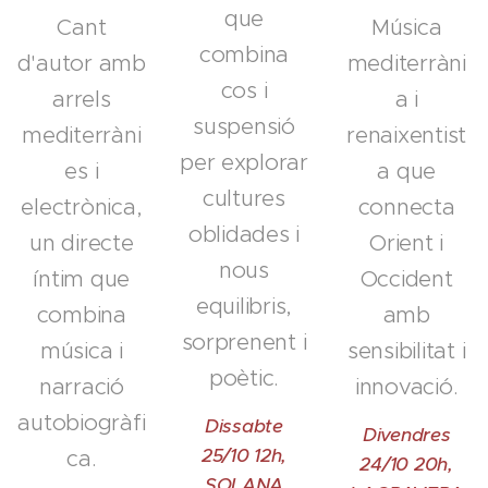
que
Cant
Música
combina
d'autor amb
mediterràni
cos i
arrels
a i
suspensió
mediterràni
renaixentist
per explorar
es i
a que
cultures
electrònica,
connecta
oblidades i
un directe
Orient i
nous
íntim que
Occident
equilibris,
combina
amb
sorprenent i
música i
sensibilitat i
poètic.
narració
innovació.
autobiogràfi
Dissabte
Divendres
25/10 12h,
ca.
24/10 20h,
SOLANA