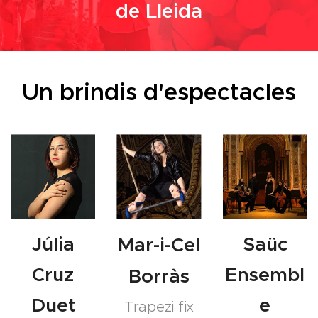
de Lleida
Un brindis d'espectacles
Júlia
Saüc
Mar-i-Cel
Cruz
Ensembl
Borràs
Duet
e
Trapezi fix