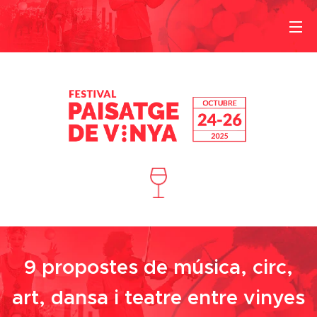
9 propostes de música, circ,
art, dansa i teatre entre vinyes